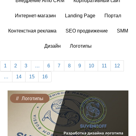
Внедрение Amo CRM
Корпоративный сайт
Интернет-магазин
Landing Page
Портал
Контекстная реклама
SEO продвижение
SMM
Дизайн
Логотипы
1
2
3
…
6
7
8
9
10
11
12
…
14
15
16
Логотипы