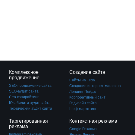
Комплексное
Создание сайта
продвижение
Сайты на Tilda
SEO продвижение сайта
Создание интернет-магазина
SEO-аудит сайта
Лендинг Пейдж
Сео-копирайтинг
Корпоративный сайт
Юзабилити аудит сайта
Редизайн сайта
Технический аудит сайта
Шеф-маркетинг
Таргетированная
Контекстная реклама
реклама
Google Реклама
Instargram реклама
Яндекс Директ