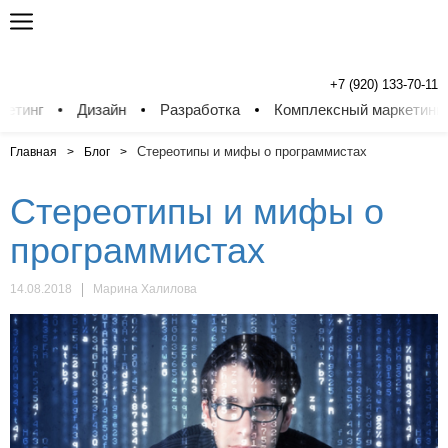
+7 (920) 133-70-11
г
Дизайн
Разработка
Комплексный маркетинг
Д
Стереотипы и мифы о программистах
Главная
Блог
Стереотипы и мифы о
программистах
14.08.2018
Марина Халилова